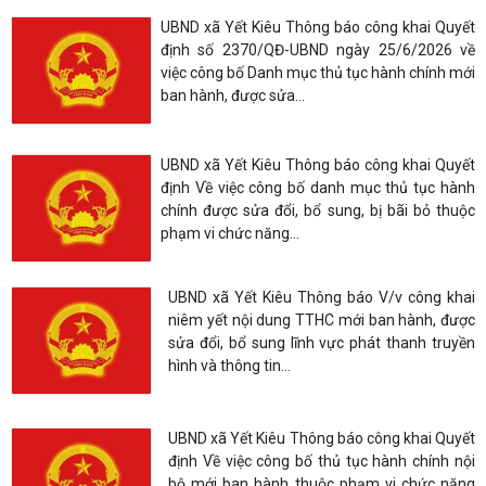
Kiêu hè năm 2026
phạm vi, chức năng quản...
UBND xã Yết Kiêu Thông báo V/v cung cấp nội dung và công khai
danh...
Xã Yết Kiêu dự Phiên họp thường kỳ tháng 7 UBND thành
phố Hải Phòng
UBND xã Yết Kiêu Thông báo công khai Quyết
định số 2370/QĐ-UBND ngày 25/6/2026 về
việc công bố Danh mục thủ tục hành chính mới
ban hành, được sửa...
UBND xã Yết Kiêu Thông báo công khai Quyết
định Về việc công bố danh mục thủ tục hành
chính được sửa đổi, bổ sung, bị bãi bỏ thuộc
phạm vi chức năng...
UBND xã Yết Kiêu Thông báo V/v công khai
niêm yết nội dung TTHC mới ban hành, được
sửa đổi, bổ sung lĩnh vực phát thanh truyền
hình và thông tin...