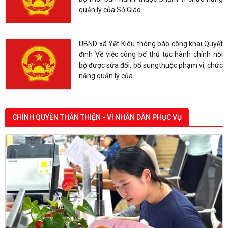
UBND xã Yết Kiêu Thông báo công khai Quyết
định Về việc công bố thủ tục hành chính nội
bộ mới ban hành thuộc phạm vi chức năng
quản lý của Sở Giáo...
UBND xã Yết Kiêu thông báo công khai Quyết
định Về việc công bố thủ tục hành chính nội
bộ được sửa đổi, bổ sungthuộc phạm vi, chức
năng quản lý của...
CHÍNH QUYỀN THÂN THIỆN - VÌ NHÂN DÂN PHỤC VỤ