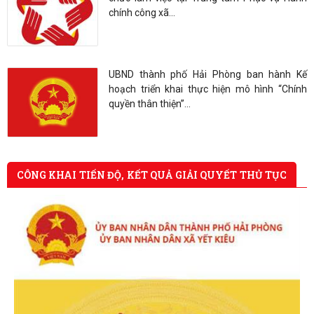
Công khai Danh sách thông tin cán bộ, công
chức làm việc tại Trung tâm Phục vụ Hành
chính công xã...
UBND thành phố Hải Phòng ban hành Kế
hoạch triển khai thực hiện mô hình “Chính
quyền thân thiện”...
CÔNG KHAI TIẾN ĐỘ, KẾT QUẢ GIẢI QUYẾT THỦ TỤC
HÀNH CHÍNH