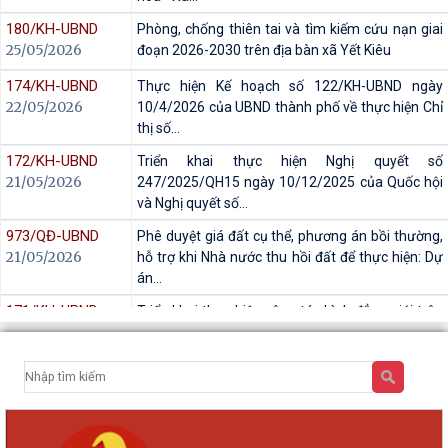
181/KH-UBND
Hành động thực hiện “Chương trình hành động
25/05/2026
thực hiện Kế hoạch chiến lược Cộng đồng Văn
hóa - Xã...
180/KH-UBND
Phòng, chống thiên tai và tìm kiếm cứu nạn giai
25/05/2026
đoạn 2026-2030 trên địa bàn xã Yết Kiêu
174/KH-UBND
Thực hiện Kế hoạch số 122/KH-UBND ngày
22/05/2026
10/4/2026 của UBND thành phố về thực hiện Chỉ
thị số...
172/KH-UBND
Triển khai thực hiện Nghị quyết số
21/05/2026
247/2025/QH15 ngày 10/12/2025 của Quốc hội
và Nghị quyết số...
973/QĐ-UBND
Phê duyệt giá đất cụ thể, phương án bồi thường,
21/05/2026
hỗ trợ khi Nhà nước thu hồi đất để thực hiện: Dự
án...
171/KH-UBND
Triển khai thực hiện công tác bình đẳng giới trên
20/05/2026
địa bàn xã Yết Kiêu năm 2026
967/QĐ- UBND
Về việc thành lập Hội đồng bồi thường, hỗ trợ, tái