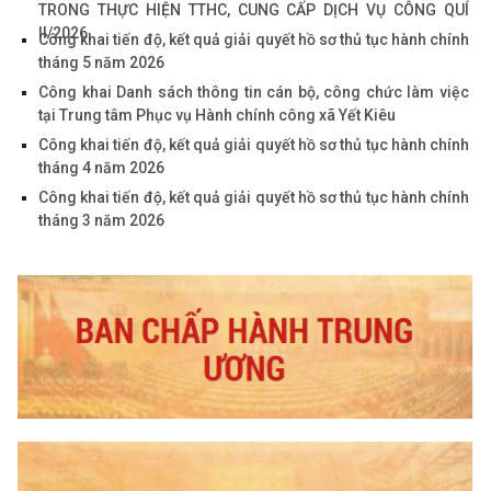
Công khai tiến độ, kết quả giải quyết hồ sơ thủ tục hành chính tháng...
KẾT QUẢ BỘ CHỈ SỐ PHỤC VỤ NGƯỜI DÂN, DOANH NGHIỆP
TRONG THỰC HIỆN TTHC, CUNG CẤP DỊCH VỤ CÔNG QUÍ
II/2026
Công khai tiến độ, kết quả giải quyết hồ sơ thủ tục hành chính
tháng 5 năm 2026
Công khai Danh sách thông tin cán bộ, công chức làm việc
tại Trung tâm Phục vụ Hành chính công xã Yết Kiêu
Công khai tiến độ, kết quả giải quyết hồ sơ thủ tục hành chính
tháng 4 năm 2026
Công khai tiến độ, kết quả giải quyết hồ sơ thủ tục hành chính
tháng 3 năm 2026