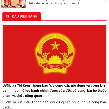
Xã Yết Kiêu giao ban công tác Mặt trận và các đoàn thể,
triển khai nhiệm vụ trọng tâm tháng 8
CHỈ ĐẠO ĐIỀU HÀNH
Ban Tuyên giáo và Dân vận Thành ủy Hải Phòng khảo sát
trực tuyến dư luận xã hội về công tác bảo vệ môi trường,
phòng chống thiên tai và ứng phó với biến đổi khí hậu
Đảng uỷ xã Yết Kiêu tổ chức Hội nghị giao ban Bí thư chi
bộ tháng 7 năm 2026
Xã Yết Kiêu đẩy nhanh tiến độ thực hiện Kế hoạch số
150/KH-UBND về xây dựng cơ sở dữ liệu đất đai
UBND xã Yết Kiêu Thông báo V/v cung cấp nội dung và công khai
Khai mạc Giải bóng đá Thiếu niên, Nhi đồng U12 xã Yết
danh mục thủ tục hành chính được sửa đổi, bổ sung, bãi bỏ thuộc