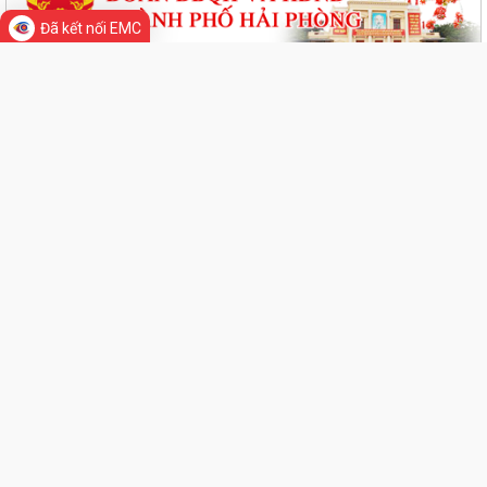
Đã kết nối EMC
GIỚI THIỆU CHUNG
Thông tin chung
Tổ chức bộ máy
Người phát ngôn