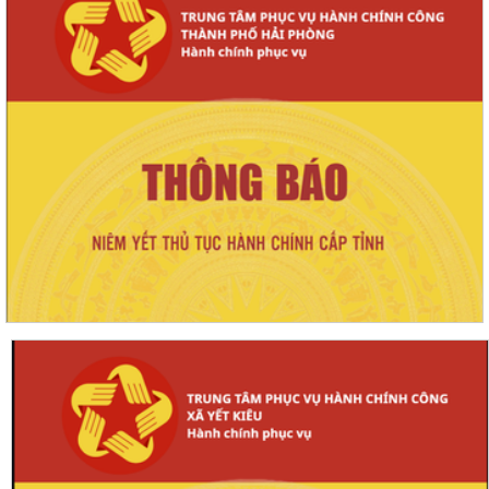
19/05/2026
định cư khi nhà nước thu hồi đất để thực hiện
Dự...
170/KH-UBND
Tổ chức các hoạt động hưởng ứng Ngày Thế giới
19/05/2026
không thuốc lá 31/5, Tuần lễ Quốc gia không
thuốc lá...
938/QĐ-UBND
Về việc thành lập Ban Chỉ đạo vận động hiến máu
13/05/2026
tình nguyện xã Yết Kiêu